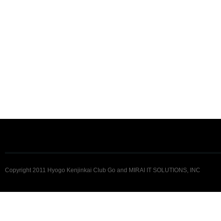
Copyright 2011 Hyogo Kenjinkai Club Go and MIRAI IT SOLUTIONS, INC