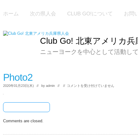
ホーム
次の県人会
CLUB GO!について
お問
Club Go! 北東アメリカ
ニューヨークを中心として活動し
Photo2
Photo2
2020年01月23日(木) // by
admin
// //
コメントを受け付けていません
は
[+] Share & Bookmark
Comments are closed.