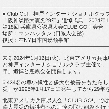
会
CL
━━━━━━━━━━━━━━━━━━━
GO
■ Club Go!、神戸インターナショナルクラ
会
合
「阪神淡路大震災29年」追悼式典 2024年1月
は
第18回 兵庫県公認県人会CLUB GO！会合
場所：マンハッタン (日系人会館)
後援：在NY日本国総領事館
━━━━━━━━━━━━━━━━━━━
来る2024年1月16日(火)、北東アメリカ兵庫県
と神戸インターナショナルクラブ主催で、「
年」追悼と懇親会を開催します。
6,434名の尊い犠牲と多大な被害をもたら
災」が1995年1月17日に発生してから29
北東アメリカ兵庫県人会「CLUB GO!」で
路大震災の犠牲者への追悼の取り組みを行