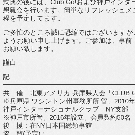
式典の後には、Club Go!および神戸イン
懇親会を行います。簡単なリフレッシュメ
程を予定してます。
ご多忙のところ誠に恐縮ではございますが
ようお願い申し上げます。ご参加は、事前
お願い致します。
謹白
記
━━━━━━━━━━━━━━━━━━━
共 催 北東アメリカ 兵庫県人会「CLUB G
※兵庫県 ワシントン州事務所所 管、2010年
神戸インターナショナルクラブ NY支部
※神戸市所管、2016年設立、会員数約50名
後 援：在NY日本国総領事館
協 賛(予定)：