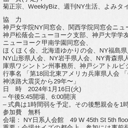
菊正宗、WeeklyBiz、週刊NY生活、よみ
協 力
神戸女学院NY同窓会、関西学院同窓会ニュ
神戸松蔭会ニューヨーク支部、神戸大学学
ニューヨーク甲南学園同窓会、
ほくほく会、北海道ゆかりの会、NY福島県
NY山形県人会、NY岩手県人会、NY青森県
庫県ワシントン州事務所、神戸シアトルビ
行事名 「第18回北東アメリカ兵庫県人会 「CL
神淡路大震災から29年〜」
日 時 2024年1月16日(火)
– 午後5:45開場、6:00開演
– 式典は1時間弱を予定。その後懇親会を1
参加費 無料
会場： NY日系人会館 49 W 45th St 5th floor,
重要：会場サイズの都合上、参加には事前