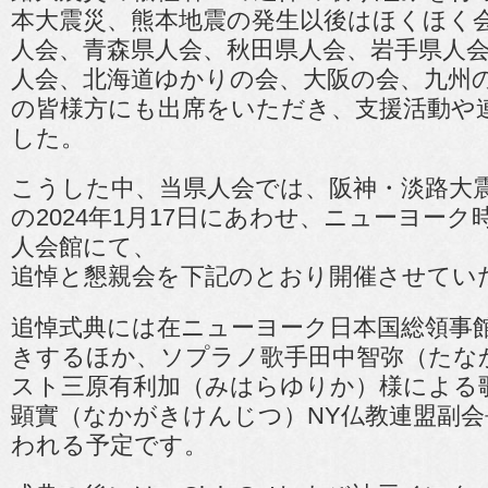
本大震災、熊本地震の発生以後はほくほく
人会、青森県人会、秋田県人会、岩手県人
人会、北海道ゆかりの会、大阪の会、九州
の皆様方にも出席をいただき、支援活動や
した。
こうした中、当県人会では、阪神・淡路大
の2024年1月17日にあわせ、ニューヨーク時
人会館にて、
追悼と懇親会を下記のとおり開催させてい
追悼式典には在ニューヨーク日本国総領事
きするほか、ソプラノ歌手田中智弥（たな
スト三原有利加（みはらゆりか）様による
顕實（なかがきけんじつ）NY仏教連盟副
われる予定です。