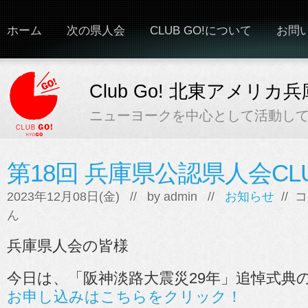
ホーム
次の県人会
CLUB GO!について
お問
Club Go! 北東アメリカ
ニューヨークを中心として活動し
第18回 兵庫県公認県人会CL
第
2023年12月08日(金) // by
admin
//
お知らせ
//
コ
18
ん
回
兵
庫
兵庫県人会の皆様
県
公
今日は、「阪神淡路大震災29年」追悼式典
認
県
お申し込みはこちらをクリック！
人