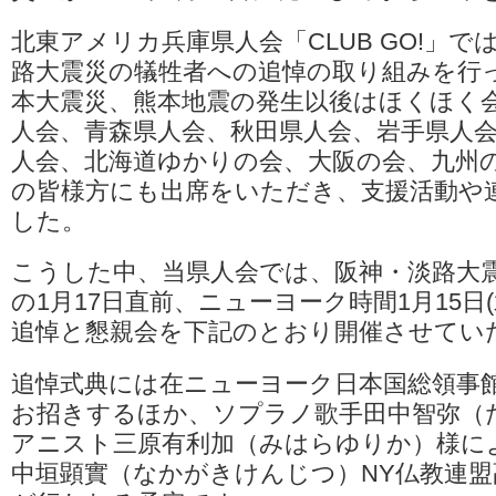
北東アメリカ兵庫県人会「CLUB GO!」で
路大震災の犠牲者への追悼の取り組みを行
本大震災、熊本地震の発生以後はほくほく
人会、青森県人会、秋田県人会、岩手県人
人会、北海道ゆかりの会、大阪の会、九州
の皆様方にも出席をいただき、支援活動や
した。
こうした中、当県人会では、阪神・淡路大
の1月17日直前、ニューヨーク時間1月15日
追悼と懇親会を下記のとおり開催させてい
追悼式典には在ニューヨーク日本国総領事
お招きするほか、ソプラノ歌手田中智弥（
アニスト三原有利加（みはらゆりか）様に
中垣顕實（なかがきけんじつ）NY仏教連