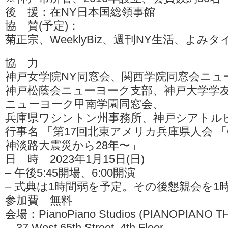
後 援：在NY日本国総領事館
協 賛(予定)：
菊正宗、WeeklyBiz、週刊NY生活、よみ
協 力
神戸女学院NY同窓会、関西学院同窓会ニュ
神戸松蔭会ニューヨーク支部、神戸大学学
ニューヨーク甲南学園同窓会、
兵庫県ワシントン州事務所、神戸シアトル
行事名 「第17回北東アメリカ兵庫県人会 「CL
神淡路大震災から28年〜」
日 時 2023年1月15日(日)
– 午後5:45開場、6:00開演
– 式典は1時間弱を予定。その後懇親会を1
参加費 無料
会場：PianoPiano Studios (PIANOPIANO T
37 West 65th Street, 4th Floor