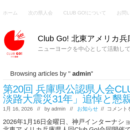
ホーム
次の県人会
CLUB GO!について
お問
Club Go! 北東アメリカ
ニューヨークを中心として活動し
Browsing articles by "
admin
"
第20回 兵庫県公認県人会CL
淡路大震災31年」追悼と懇親
第
1月 16, 2026 // by
admin
//
お知らせ
//
コメント
20
回
2026年1月16日金曜日、神戸インターナシ
兵
庫
北東アメリカ兵庫県人回Club Go!合同開催