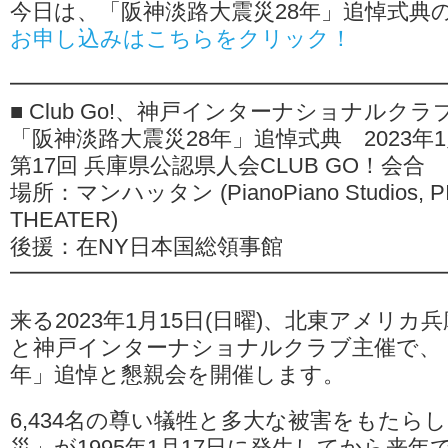
今日は、「阪神淡路大震災28年」追悼式典
公
お申し込みはこちらをクリック！
認
県
人
━━━━━━━━━━━━━━━━━━━
会
CLUB
■ Club Go!、神戸インターナショナルクラ
GO！
「阪神淡路大震災28年」追悼式典 2023年1月
会
合
第17回 兵庫県公認県人会CLUB GO！会合
は
場所：マンハッタン (PianoPiano Studios, P
THEATER)
後援：在NY日本国総領事館
━━━━━━━━━━━━━━━━━━━
来る2023年1月15日(日曜)、北東アメリカ兵
と神戸インターナショナルクラブ主催で、「
年」追悼と懇親会を開催します。
6,434名の尊い犠牲と多大な被害をもたら
災」が1995年1月17日に発生してから来年