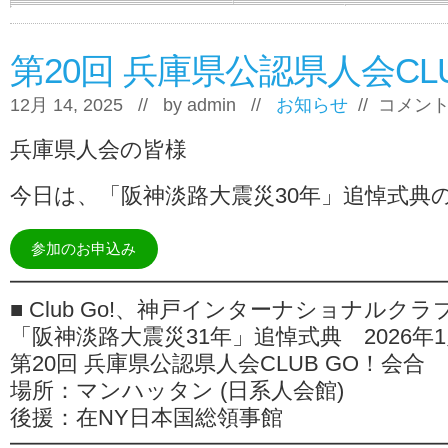
第20回 兵庫県公認県人会CL
第
12月 14, 2025 // by
admin
//
お知らせ
//
コメン
20
回
兵庫県人会の皆様
兵
庫
県
今日は、「阪神淡路大震災30年」追悼式典
公
認
県
参加のお申込み
人
会
━━━━━━━━━━━━━━━━━━━
CLUB
GO！
■ Club Go!、神戸インターナショナルクラ
会
「阪神淡路大震災31年」追悼式典 2026年1月
合
は
第20回 兵庫県公認県人会CLUB GO！会合
場所：マンハッタン (日系人会館)
後援：在NY日本国総領事館
━━━━━━━━━━━━━━━━━━━