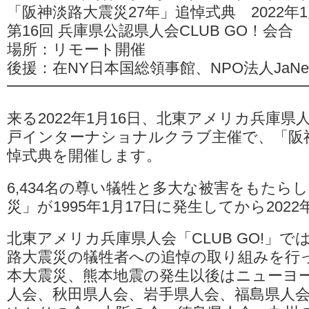
「阪神淡路大震災27年」追悼式典 2022年1月
会
合
第16回 兵庫県公認県人会CLUB GO！会合
は
場所：リモート開催
後援：在NY日本国総領事館、NPO法人JaNe
━━━━━━━━━━━━━━━━━━━
来る2022年1月16日、北東アメリカ兵庫県人会
戸インターナショナルクラブ主催で、「阪神
悼式典を開催します。
6,434名の尊い犠牲と多大な被害をもたら
災」が1995年1月17日に発生してから202
北東アメリカ兵庫県人会「CLUB GO!」で
路大震災の犠牲者への追悼の取り組みを行
本大震災、熊本地震の発生以後はニューヨ
人会、秋田県人会、岩手県人会、福島県人