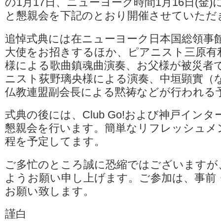
の1月17日、ニューヨーク時間1月16日(金
と懇親会を下記のとおり開催させていただ
追悼式典には在ニューヨーク日本国総領事館
大使をお招きするほか、ピアニスト三原有
様による歌曲鎮魂曲演奏、お父様が被災者
ニスト荻野璃央様による演奏、中垣顕實（
仏教連盟副会長による黙祷などが行われる
式典の後には、Club Go!および神戸イン
懇親会を行います。簡単なリフレッシュメ
程を予定してます。
ご多忙のところ誠に恐縮ではございますが
ようお願い申し上げます。ご参加は、事前
お願い致します。
謹白