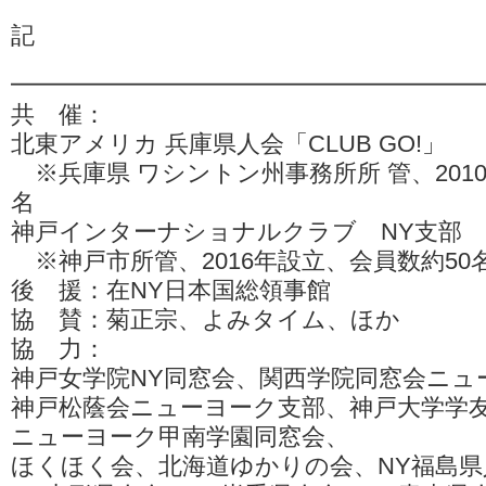
記
━━━━━━━━━━━━━━━━━━━
共 催：
北東アメリカ 兵庫県人会「CLUB GO!」
※兵庫県 ワシントン州事務所所 管、2010
名
神戸インターナショナルクラブ NY支部
※神戸市所管、2016年設立、会員数約50
後 援：在NY日本国総領事館
協 賛：菊正宗、よみタイム、ほか
協 力：
神戸女学院NY同窓会、関西学院同窓会ニュ
神戸松蔭会ニューヨーク支部、神戸大学学
ニューヨーク甲南学園同窓会、
ほくほく会、北海道ゆかりの会、NY福島県