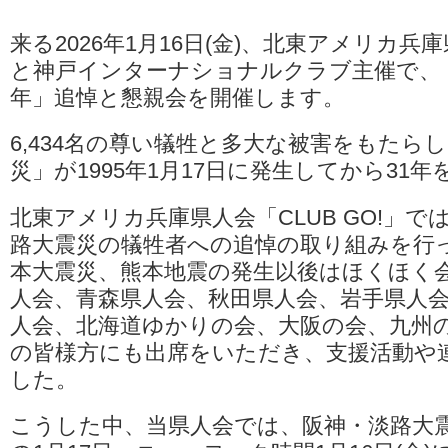
来る2026年1月16日(金)、北東アメリカ兵庫県
と神戸インターナショナルクラブ主催で、「
年」追悼と懇親会を開催します。
6,434名の尊い犠牲と多大な被害をもたら
災」が1995年1月17日に発生してから31
北東アメリカ兵庫県人会「CLUB GO!」で
路大震災の犠牲者への追悼の取り組みを行
本大震災、熊本地震の発生以後はほくほく
人会、青森県人会、秋田県人会、岩手県人
人会、北海道ゆかりの会、大阪の会、九州
の皆様方にも出席をいただき、支援活動や
した。
こうした中、当県人会では、阪神・淡路大