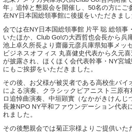
県
年」追悼と懇親会を開催し、50名の方にご
公
認
在NY日本国総領事館に後援をいただきまし
県
人
会
会では在NY日本国総領事館 片平 聡 総領
CLUB
いたほか、Club Go!の大西哲也会長から
GO！
「阪
池上卓久所長より齋藤元彦兵庫県知事メッ
神
ビジネスオフィス 丸喜健史代表から久元
淡
路
が披露され、ほくほく会代表幹事・NY宮城
大
震
にもご挨拶をいただきました。
災
31
その後、お父様が被災者である高校生バイ
年」
追
による演奏、クラシックピアニスト三原有
悼
ロ追悼曲演奏、中垣顕實（なかがきけんじつ
と
懇
長兼NPO NY平和ファウンデーション代
親
会
れました。
報
告
その後懇親会では菊正宗様よりご提供いた
は