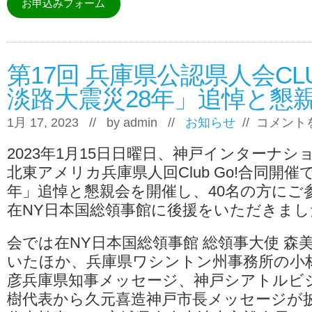
お申込みフォーム
第17回 兵庫県公認県人会CL
淡路大震災28年」追悼と懇親
第
1月 17, 2023 // by
admin
//
お知らせ
//
コメント
17
回
2023年1月15日日曜日、神戸インターナシ
兵
庫
北東アメリカ兵庫県人回Club Go!合同開催
県
年」追悼と懇親会を開催し、40名の方にご
公
認
在NY日本国総領事館に後援をいただきまし
県
人
会
会では在NY日本国総領事館 総領事大使 森
CLUB
いたほか、兵庫県ワシントン州事務所の小
GO！
「阪
彦兵庫県知事メッセージ、神戸シアトルビ
神
樹代表から久元喜造神戸市長メッセージが
淡
路