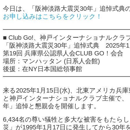
県
今日は、「阪神淡路大震災30年」追悼式典
公
お申し込みはこちらをクリック！
認
県
人
━━━━━━━━━━━━━━━━━━━
会
CLUB
■ Club Go!、神戸インターナショナルクラ
GO！
「阪神淡路大震災30年」追悼式典 2025年1月
会
合
第19回 兵庫県公認県人会CLUB GO！会合
は
場所：マンハッタン (日系人会館)
後援：在NY日本国総領事館
━━━━━━━━━━━━━━━━━━━
来る2025年1月15日(水)、北東アメリカ兵庫県
と神戸インターナショナルクラブ主催で、「
年」追悼と懇親会を開催します。
6,434名の尊い犠牲と多大な被害をもたら
災」が1995年1月17日に発生してから30