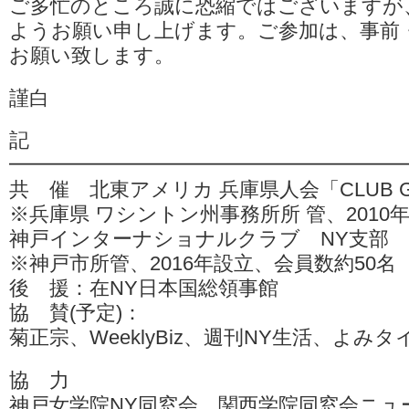
ご多忙のところ誠に恐縮ではございますが
ようお願い申し上げます。ご参加は、事前
お願い致します。
謹白
記
━━━━━━━━━━━━━━━━━━━
共 催 北東アメリカ 兵庫県人会「CLUB G
※兵庫県 ワシントン州事務所所 管、2010年
神戸インターナショナルクラブ NY支部
※神戸市所管、2016年設立、会員数約50名
後 援：在NY日本国総領事館
協 賛(予定)：
菊正宗、WeeklyBiz、週刊NY生活、よみ
協 力
神戸女学院NY同窓会、関西学院同窓会ニュ