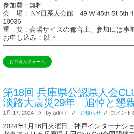
参加費：無料
会 場： NY日系人会館 49 W 45th St 5th floo
10036
重 要：会場サイズの都合上、参加には事
お申し込み：以下
━━━━━━━━━━━━━━━━━━━
お申込みフォーム
第18回 兵庫県公認県人会CL
淡路大震災29年」追悼と懇親
第
1月 17, 2024 // by
admin
//
お知らせ
//
コメント
18
回
2024年1月16日火曜日、神戸インターナシ
兵
庫