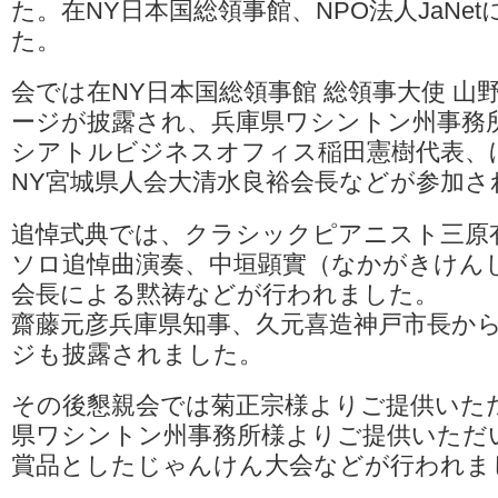
た。在NY日本国総領事館、NPO法人JaNe
県
た。
人
会
CLUB
会では在NY日本国総領事館 総領事大使 山
GO！
「阪
ージが披露され、兵庫県ワシントン州事務
神
シアトルビジネスオフィス稲田憲樹代表、
淡
路
NY宮城県人会大清水良裕会長などが参加さ
大
震
災
追悼式典では、クラシックピアニスト三原
27
ソロ追悼曲演奏、中垣顕實（なかがきけんじ
年」
追
会長による黙祷などが行われました。
悼
齋藤元彦兵庫県知事、久元喜造神戸市長か
と
懇
ジも披露されました。
親
会
報
その後懇親会では菊正宗様よりご提供いた
告
県ワシントン州事務所様よりご提供いただ
は
賞品としたじゃんけん大会などが行われま