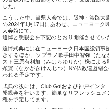
した。
こうした中、当県人会では、阪神・淡路大
の2024年1月17日にあわせ、ニューヨーク時
人会館にて、
追悼と懇親会を下記のとおり開催させてい
追悼式典には在ニューヨーク日本国総領事
きするほか、ソプラノ歌手田中智弥（たな
スト三原有利加（みはらゆりか）様による
顕實（なかがきけんじつ）NY仏教連盟副
われる予定です。
式典の後には、Club Go!および神戸イン
懇親会を行います。簡単なリフレッシュメ
程を予定してます。