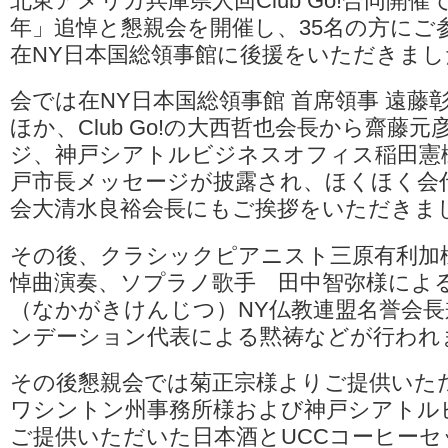
北東アメリカ兵庫県人回Club Go!合同開催
県
年」追悼と懇親会を開催し、35名の方にご
公
認
在NY日本国総領事館に後援をいただきまし
県
人
会
会では在NY日本国総領事館 首席領事 遠藤
CLUB
ほか、Club Go!の大西哲也会長から齋藤
GO！
「阪
ジ、神戸シアトルビジネスオフィス稲田憲
神
戸市長メッセージが披露され、ほくほく会
淡
路
会大清水良裕会長にもご挨拶をいただきま
大
震
災
その後、クラシックピアニスト三原有利加
29
悼曲演奏、ソプラノ歌手 田中智弥様によ
年」
追
（なかがきけんじつ）NY仏教連盟名誉会長兼
悼
ンデーション代表による黙祷などが行われ
と
懇
親
その後懇親会では菊正宗様よりご提供いた
会
報
ワシントン州事務所様および神戸シアトル
告
ご提供いただいた日本酒とUCCコーヒーセ
は