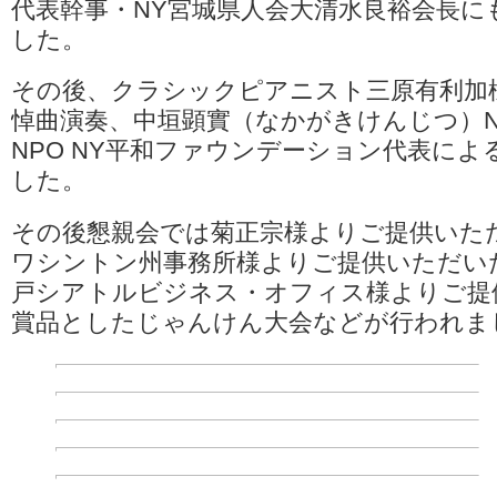
代表幹事・NY宮城県人会大清水良裕会長に
大
震
した。
災
28
その後、クラシックピアニスト三原有利加
年」
追
悼曲演奏、中垣顕實（なかがきけんじつ）N
悼
NPO NY平和ファウンデーション代表に
と
懇
した。
親
会
報
その後懇親会では菊正宗様よりご提供いた
告
ワシントン州事務所様よりご提供いただい
は
戸シアトルビジネス・オフィス様よりご提
賞品としたじゃんけん大会などが行われま