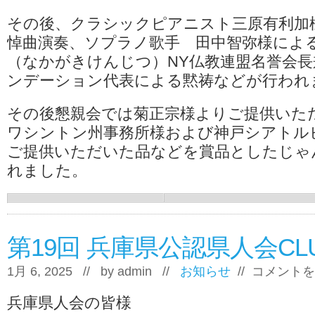
30
その後、クラシックピアニスト三原有利加
年」
追
悼曲演奏、ソプラノ歌手 田中智弥様によ
悼
（なかがきけんじつ）NY仏教連盟名誉会長兼
と
懇
ンデーション代表による黙祷などが行われ
親
会
報
その後懇親会では菊正宗様よりご提供いた
告
ワシントン州事務所様および神戸シアトル
は
ご提供いただいた品などを賞品としたじゃ
れました。
第19回 兵庫県公認県人会CL
第
1月 6, 2025 // by
admin
//
お知らせ
//
コメントを
19
回
兵庫県人会の皆様
兵
庫