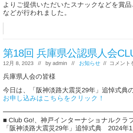
よりご提供いただいたスナックなどを賞品
などが行われました。
第18回 兵庫県公認県人会CL
第
12月 8, 2023 // by
admin
//
お知らせ
//
コメント
18
回
兵庫県人会の皆様
兵
庫
県
今日は、「阪神淡路大震災29年」追悼式典
公
お申し込みはこちらをクリック！
認
県
人
━━━━━━━━━━━━━━━━━━━
会
CLUB
■ Club Go!、神戸インターナショナルクラ
GO！
「阪神淡路大震災29年」追悼式典 2024年1月
会
合