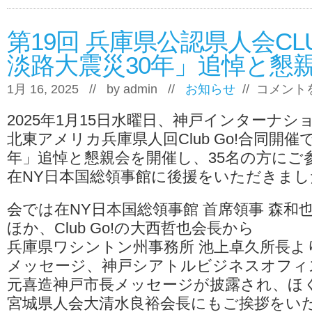
第19回 兵庫県公認県人会CL
淡路大震災30年」追悼と懇親
第
1月 16, 2025 // by
admin
//
お知らせ
//
コメント
19
回
2025年1月15日水曜日、神戸インターナシ
兵
庫
北東アメリカ兵庫県人回Club Go!合同開催
県
年」追悼と懇親会を開催し、35名の方にご
公
認
在NY日本国総領事館に後援をいただきまし
県
人
会
会では在NY日本国総領事館 首席領事 森和
CLUB
ほか、Club Go!の大西哲也会長から
GO！
「阪
兵庫県ワシントン州事務所 池上卓久所長よ
神
メッセージ、神戸シアトルビジネスオフィ
淡
路
元喜造神戸市長メッセージが披露され、ほ
大
震
宮城県人会大清水良裕会長にもご挨拶をい
災