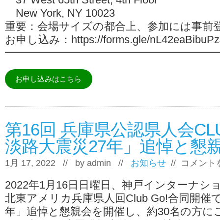
New York, NY 10023
重要：会場サイズの都合上、参加には事前
お申し込み：https://forms.gle/nL42eaBibuPz
━━━━━━━━━━━━━━━━━━━
お申し込みはこちら
第16回 兵庫県公認県人会CL
淡路大震災27年」追悼と懇親
第
1月 17, 2022 // by
admin
//
お知らせ
//
コメント
16
回
2022年1月16日日曜日、神戸インターナシ
兵
庫
北東アメリカ兵庫県人回Club Go!合同開催
県
年」追悼と懇親会を開催し、約30名の方に
公
認