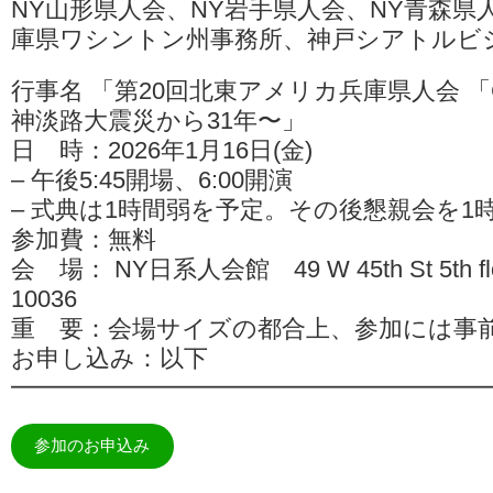
NY山形県人会、NY岩手県人会、NY青森県
庫県ワシントン州事務所、神戸シアトルビ
行事名 「第20回北東アメリカ兵庫県人会 「CL
神淡路大震災から31年〜」
日 時：2026年1月16日(金)
– 午後5:45開場、6:00開演
– 式典は1時間弱を予定。その後懇親会を1
参加費：無料
会 場： NY日系人会館 49 W 45th St 5th floo
10036
重 要：会場サイズの都合上、参加には事
お申し込み：以下
━━━━━━━━━━━━━━━━━━━
参加のお申込み