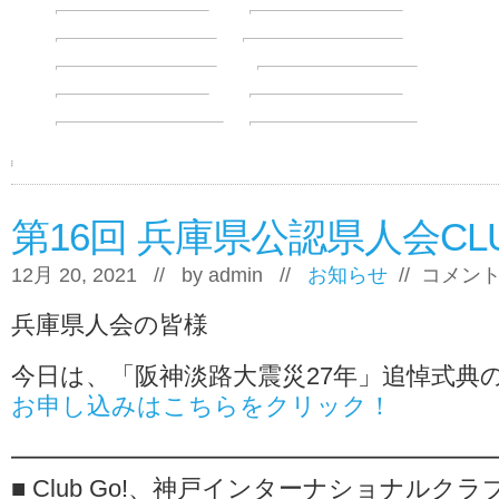
第16回 兵庫県公認県人会CL
第
12月 20, 2021 // by
admin
//
お知らせ
//
コメン
16
回
兵庫県人会の皆様
兵
庫
県
今日は、「阪神淡路大震災27年」追悼式典
公
お申し込みはこちらをクリック！
認
県
人
━━━━━━━━━━━━━━━━━━━
会
CLUB
■ Club Go!、神戸インターナショナルクラ
GO！