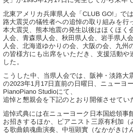
北東アメリカ兵庫県人会「CLUB GO!」で
路大震災の犠牲者への追悼の取り組みを行
本大震災、熊本地震の発生以後はほくほく
人会、青森県人会、秋田県人会、岩手県人
人会、北海道ゆかりの会、大阪の会、九州
の皆様方にも出席をいただき、支援活動や
した。
こうした中、当県人会では、阪神・淡路大
の2023年1月17日直前の日曜日、ニューヨー
PianoPiano Studioにて、
追悼と懇親会を下記のとおり開催させてい
追悼式典には在ニューヨーク日本国総領事
お招きするほか、ピアニスト三原有利加（
る歌曲鎮魂曲演奏、中垣顕實（なかがきけん