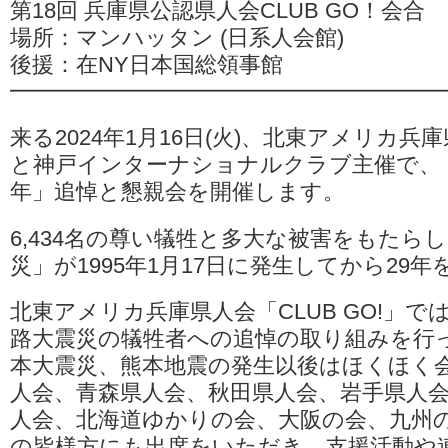
第18回 兵庫県公認県人会CLUB GO！会合
は
場所：マンハッタン (日系人会館)
後援：在NY日本国総領事館
━━━━━━━━━━━━━━━━━━━
来る2024年1月16日(火)、北東アメリカ兵庫県
と神戸インターナショナルクラブ主催で、「
年」追悼と懇親会を開催します。
6,434名の尊い犠牲と多大な被害をもたら
災」が1995年1月17日に発生してから29
北東アメリカ兵庫県人会「CLUB GO!」で
路大震災の犠牲者への追悼の取り組みを行
本大震災、熊本地震の発生以後はほくほく
人会、青森県人会、秋田県人会、岩手県人
人会、北海道ゆかりの会、大阪の会、九州
の皆様方にも出席をいただき、支援活動や