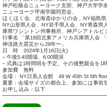
神戸松蔭会ニューヨーク支部、神戸大学学
ニューヨーク甲南学園同窓会、
ほくほく会、北海道ゆかりの会、NY福島県
NY山形県人会、NY岩手県人会、NY青森県
庫県ワシントン州事務所、神戸シアトルビ
行事名 「第18回北東アメリカ兵庫県人会 「CL
神淡路大震災から29年〜」
日 時 2024年1月16日(火)
– 午後5:45開場、6:00開演
– 式典は1時間弱を予定。その後懇親会を1
参加費 無料
会場： NY日系人会館 49 W 45th St 5th floor,
重要：会場サイズの都合上、参加には事前
お申し込み：以下
━━━━━━━━━━━━━━━━━━━