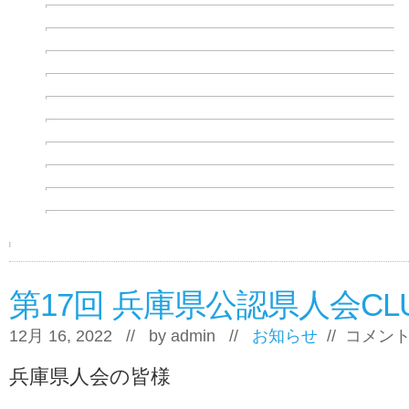
第17回 兵庫県公認県人会CL
第
12月 16, 2022 // by
admin
//
お知らせ
//
コメン
17
回
兵庫県人会の皆様
兵
庫
県