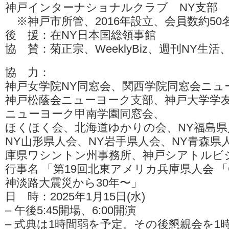
神戸インターナショナルクラブ NY支部
※神戸市所管、2016年設立、会員数約50
後 援：在NY日本国総領事館
協 賛：菊正宗、WeeklyBiz、週刊NY生
協 力：
神戸女学院NY同窓会、関西学院同窓会ニュ
神戸松蔭会ニューヨーク支部、神戸大学学
ニューヨーク甲南学園同窓会、
ほくほく会、北海道ゆかりの会、NY福島県
NY山形県人会、NY岩手県人会、NY青森県
庫県ワシントン州事務所、神戸シアトルビ
行事名 「第19回北東アメリカ兵庫県人会 「CL
神淡路大震災から30年〜」
日 時：2025年1月15日(水)
– 午後5:45開場、6:00開演
– 式典は1時間弱を予定。その後懇親会を1